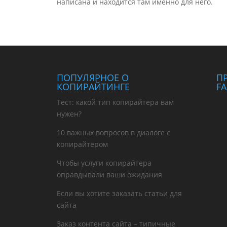
написана и находится там именно для него.
ПОПУЛЯРНОЕ О
П
КОПИРАЙТИНГЕ
F
Тест: какой тип копирайтера вам
нужен?
10 важных вопросов в диалоге с
копирайтером
Чтобы услуги копирайтера
оправдывали ваши ожидания
Если вы хотите заказать статьи для
сайта
Заказ контента сайта – типичные