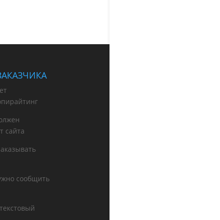
ЗАКАЗЧИКА
ет
опирайтинг
олжен
т сайта
заказывать
нужно сообщить
 текстовый