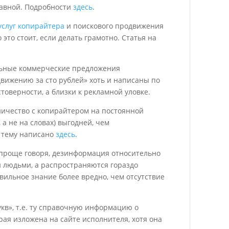
главной. Подробности
здесь
.
услуг копирайтера
и поискового продвижения
 это стоит, если делать грамотно. Статья на
ельные коммерческие предложения
движению за сто рублей» хоть и написаны по
стоверности, а близки к рекламной уловке.
дничество с копирайтером на постоянной
 а не на словах) выгодней, чем
у тему написано
здесь
.
, проще говоря, дезинформация относительно
 людьми, а распространяются гораздо
авильное знание более вредно, чем отсутствие
букв», т.е. ту справочную информацию о
орая изложена на сайте исполнителя, хотя она