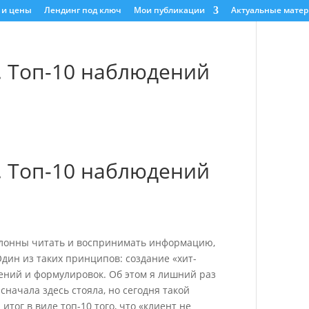
 и цены
Лендинг под ключ
Мои публикации
Актуальные мате
. Топ-10 наблюдений
. Топ-10 наблюдений
клонны читать и воспринимать информацию,
дин из таких принципов: создание «хит-
дений и формулировок. Об этом я лишний раз
сначала здесь стояла, но сегодня такой
тог в виде топ-10 того, что «клиент не