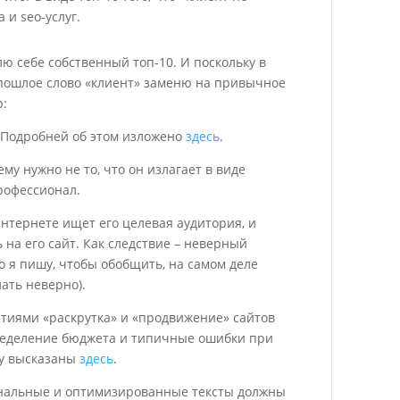
 и seo-услуг.
лю себе собственный топ-10. И поскольку в
пошлое слово «клиент» заменю на привычное
р:
. Подробней об этом изложено
здесь
.
ему нужно не то, что он излагает в виде
профессионал.
 интернете ищет его целевая аудитория, и
 на его сайт. Как следствие – неверный
о я пишу, чтобы обобщить, на самом деле
ать неверно).
нятиями «раскрутка» и «продвижение» сайтов
ределение бюджета и типичные ошибки при
му высказаны
здесь
.
иональные и оптимизированные тексты должны