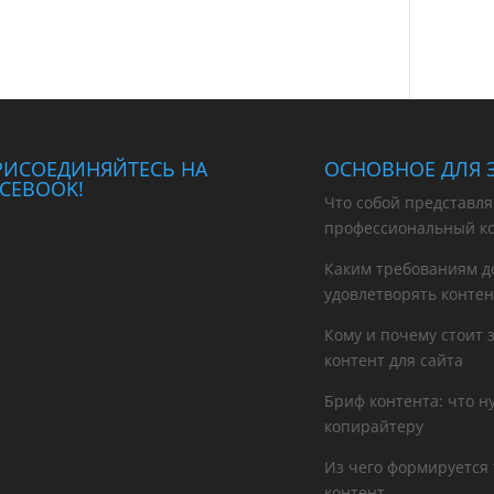
РИСОЕДИНЯЙТЕСЬ НА
ОСНОВНОЕ ДЛЯ 
ACEBOOK!
Что собой представля
профессиональный к
Каким требованиям д
удовлетворять контен
Кому и почему стоит 
контент для сайта
Бриф контента: что 
копирайтеру
Из чего формируется
контент