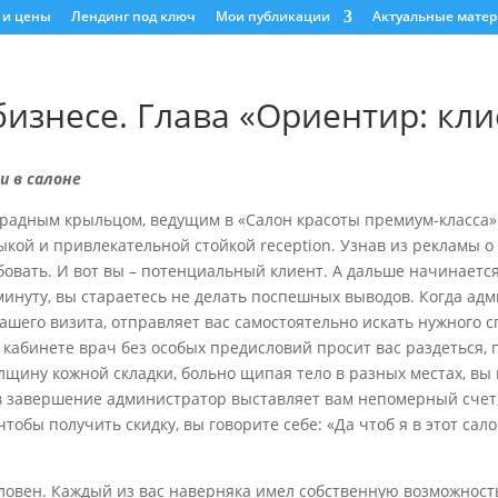
 и цены
Лендинг под ключ
Мои публикации
Актуальные мате
изнесе. Глава «Ориентир: кли
и в салоне
парадным крыльцом, ведущим в «Салон красоты премиум-класса
ыкой и привлекательной стойкой reception. Узнав из рекламы 
бовать. И вот вы – потенциальный клиент. А дальше начинаетс
минуту, вы стараетесь не делать поспешных выводов. Когда ад
ашего визита, отправляет вас самостоятельно искать нужного с
 кабинете врач без особых предисловий просит вас раздеться, 
лщину кожной складки, больно щипая тело в разных местах, вы
 в завершение администратор выставляет вам непомерный счет,
тобы получить скидку, вы говорите себе: «Да чтоб я в этот сал
овен. Каждый из вас наверняка имел собственную возможность