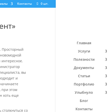
риалы
Контакты
0 шт.
ент»
Главная
». Просторный
Услуги
о новомодной
Полезности
я интересное.
министратор
Документы
пециалиста, вы
Статьи
подходит и
 начинаете
Портфолио
 при этом
Улыбнуло
он хоть еще
Блог
Контакты
 столкнуться со