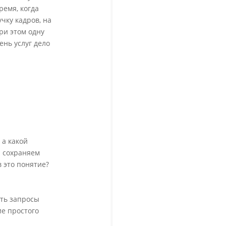
ремя, когда
чку кадров, на
ри этом одну
ень услуг дело
 а какой
ы сохраняем
в это понятие?
ить запросы
ие простого