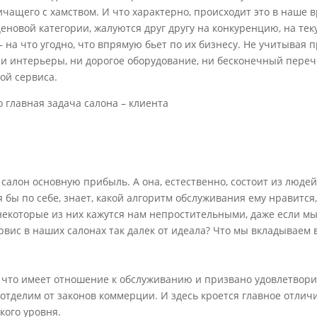
чащего с хамством. И что характерно, происходит это в наше в
еновой категории, жалуются друг другу на конкуренцию, на теку
на что угодно, что впрямую бьет по их бизнесу. Не учитывая п
ни интерьеры, ни дорогое оборудование, ни бесконечный переч
ой сервиса.
о главная задача салона – клиента
салон основную прибыль. А она, естественно, состоит из людей
бы по себе, знает, какой алгоритм обслуживания ему нравится,
некоторые из них кажутся нам непростительными, даже если м
рвис в наших салонах так далек от идеала? Что мы вкладываем 
, что имеет отношение к обслуживанию и призвано удовлетвор
еотделим от законов коммерции. И здесь кроется главное отлич
кого уровня.