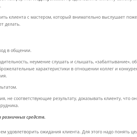
.
ить клиента с мастером, который внимательно выслушает пож
ет делать.
ход в общении.
одительность, неумение слушать и слышать, «забалтывание», о
брожелательные характеристики в отношении коллег и конкуре
ия.
льтатом.
, не соответствующие результату, доказывать клиенту, что он
трудника.
и розничных средств.
чем удовлетворить ожидания клиента. Для этого надо понять це