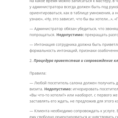
на какое время можно записаться к мастеру, в 
у администратора всегда должен быть под рук
ориентироваться, как в таблице умножения, а 
узнаю», «Ну, это зависит, что бы вы хотели…», 
— Администратор обязан убедиться, что звон
попрощаться.
Недопустимо:
прекращать разго
— Интонация сотрудника должна быть приветли
формальность интонаций, признаки озабоченн
Процедура приветствия и сопровождение кл
Правила:
— Любой посетитель салона должен получить д
визита.
Недопустимо:
игнорировать посетител
«Вы что-то хотели?» или наоборот, с первого ж
заставлять его ждать, не предложив для этого 
— Клиента необходимо сопровождать к услуге. 
ему свободно ориентироваться и чувствовать 