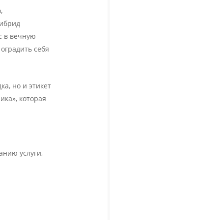
,
гибрид
с в вечную
 оградить себя
а, но и этикет
ика», которая
анию услуги,