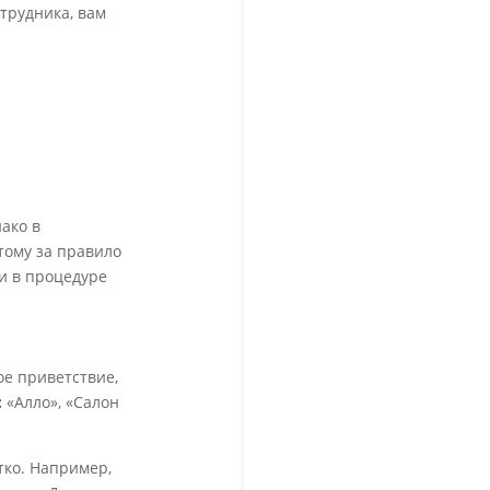
трудника, вам
ако в
тому за правило
 и в процедуре
е приветствие,
:
«Алло», «Салон
тко. Например,