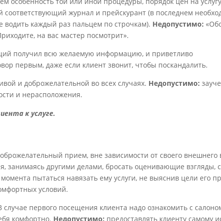
чем особенность той или иной процедуры, порядок цен на услугу 
ой соответствующий журнал и прейскурант (в последнем необхо
не водить каждый раз пальцем по строчкам).
Недопустимо:
«Обо
«Приходите, на вас мастер посмотрит».
ящий получил всю желаемую информацию, и приветливо
вор первым, даже если клиент звонит, чтобы поскандалить.
вой и доброжелательной во всех случаях.
Недопустимо:
зауче
ости и нерасположения.
иента к услуге.
оброжелательный прием, вне зависимости от своего внешнего 
я, занимаясь другими делами, бросать оценивающие взгляды, 
е момента пытаться навязать ему услуги, не выяснив цели его пр
комфортных условий.
В случае первого посещения клиента надо ознакомить с салоном
себя комфортно.
Недопустимо:
предоставлять клиенту самому ис