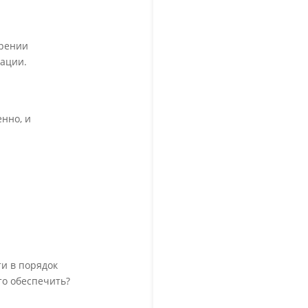
орении
тации.
енно, и
ти в порядок
то обеспечить?