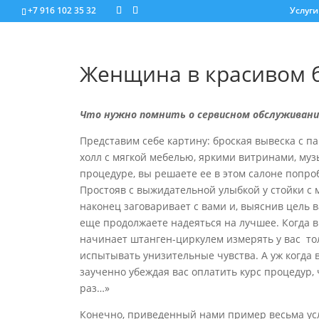
+7 916 102 35 32
Услуги
Женщина в красивом б
Что нужно помнить о сервисном обслуживани
Представим себе картину: броская вывеска с 
холл с мягкой мебелью, яркими витринами, муз
процедуре, вы решаете ее в этом салоне попро
Простояв с выжидательной улыбкой у стойки с 
наконец заговаривает с вами и, выяснив цель в
еще продолжаете надеяться на лучшее. Когда в
начинает штанген-циркулем измерять у вас то
испытывать унизительные чувства. А уж когда
заученно убеждая вас оплатить курс процедур, ч
раз…»
Конечно, приведенный нами пример весьма усл