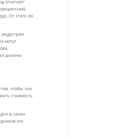
од отличает
едицинская),
ур. От этого он
в индустрии
ко могут
ова.
ажи должны
том, чтобы «на
жать стоимость
дти в салон
удников (не