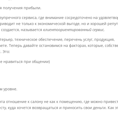
для получения прибыли.
езупречного сервиса, где внимание сосредоточено на удовлетв
приводит не только к экономической выгоде, но и хорошей репу
 создается, называется
клиентоориентированный сервис.
нтерьер, техническое обеспечение, перечень услуг, продукция,
те. Теперь давайте остановимся на факторах, которые, собств
 Это:
е нравиться при общении)
м уровне.
ента отношение к салону не как к помещению, где можно привес
сту, куда хочется возвращаться и приносить свои деньги. Как э