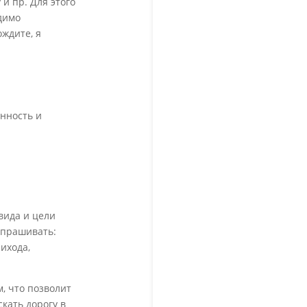
и пр. Для этого
димо
ждите, я
нность и
вида и цели
спрашивать:
ихода,
, что позволит
кать дорогу в