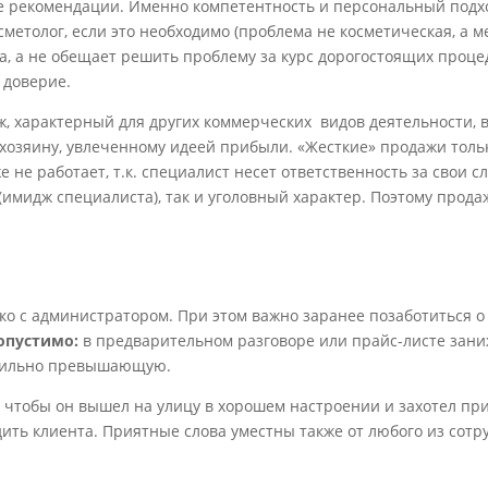
е рекомендации. Именно компетентность и персональный подх
метолог, если это необходимо (проблема не косметическая, а м
, а не обещает решить проблему за курс дорогостоящих процед
 доверие.
ж, характерный для других коммерческих видов деятельности, 
 хозяину, увлеченному идеей прибыли. «Жесткие» продажи толь
 не работает, т.к. специалист несет ответственность за свои сл
(имидж специалиста), так и уголовный характер. Поэтому прод
о с администратором. При этом важно заранее позаботиться о 
опустимо:
в предварительном разговоре или прайс-листе зани
е сильно превышающую.
 чтобы он вышел на улицу в хорошем настроении и захотел при
дить клиента. Приятные слова уместны также от любого из сотр