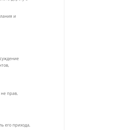
елания и
бсуждение
нтов,
 не прав,
ль его прихода,