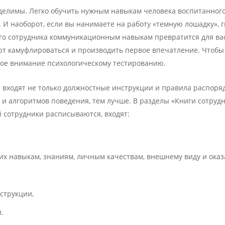
делимы. Легко обучить нужным навыкам человека воспитанного
 И наоборот, если вы нанимаете на работу «темную лошадку», 
ого сотрудника коммуникационным навыкам превратится для ва
ют камуфлироваться и производить первое впечатление. Чтобы
обое внимание психологическому тестированию.
 входят не только должностные инструкции и правила распорядк
 и алгоритмов поведения, тем лучше. В разделы «Книги сотрудн
ой сотрудники расписываются, входят:
их навыкам, знаниям, личным качествам, внешнему виду и оказ
струкции,
.