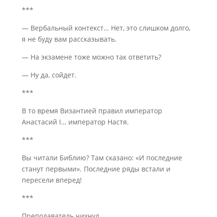
***
— Вербальный контекст… Нет, это слишком долго,
я не буду вам рассказывать.
— На экзамене тоже можно так ответить?
— Ну да, сойдет.
***
В то время Византией правил император
Анастасий I… император Настя.
***
Вы читали Библию? Там сказано: «И последние
станут первыми». Последние ряды встали и
пересели вперед!
***
Преподаватель чихнул.