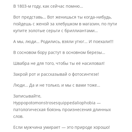
В 1803-м году, как сейчас помню…
Вот представь… Вот женишься ты когда-нибудь,
пойдешь с женой за хлебушком в магазин, по пути
купите золотые серьги с бриллиантами…
А мы, люди… Родились, взяли утюг… И поехали!!!
В сосновом бору растут в основном березы…
Швабра не для того, чтобы ты её насиловал!
Закрой рот и рассказывай о фотосинтезе!
Люди… Да и не только, и мы с вами тоже…
Записывайте,
Hyppopotomonstrosesquippedaliophobia —
патологическая боязнь произнесения длинных
слов.
Если мужчина умирает — это природе хорошо!