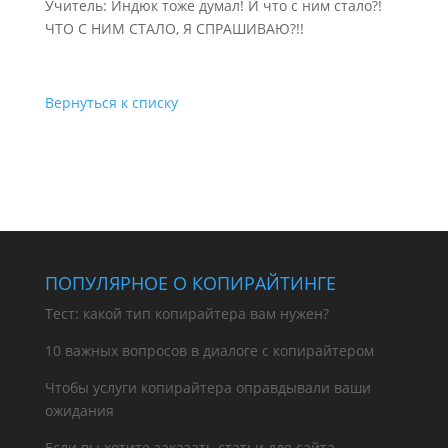
Учитель: Индюк тоже думал! И что с ним стало?!
ЧТО С НИМ СТАЛО, Я СПРАШИВАЮ?!!
Вернуться к списку
ПОПУЛЯРНОЕ О КОПИРАЙТИНГЕ
Тест: какой тип копирайтера вам нужен?
10 важных вопросов в диалоге с копирайтером
Чтобы услуги копирайтера оправдывали ваши
ожидания
Если вы хотите заказать статьи для сайта