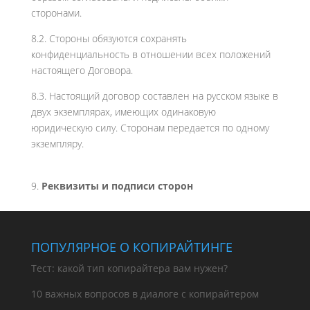
сторонами.
8.2. Стороны обязуются сохранять
конфиденциальность в отношении всех положений
настоящего Договора.
8.3. Настоящий договор составлен на русском языке в
двух экземплярах, имеющих одинаковую
юридическую силу. Сторонам передается по одному
экземпляру.
Реквизиты и подписи сторон
ПОПУЛЯРНОЕ О КОПИРАЙТИНГЕ
Тест: какой тип копирайтера вам нужен?
10 важных вопросов в диалоге с копирайтером