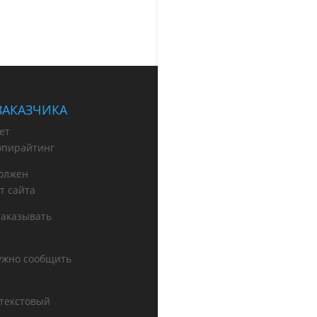
ЗАКАЗЧИКА
ет
опирайтинг
олжен
т сайта
заказывать
нужно сообщить
 текстовый