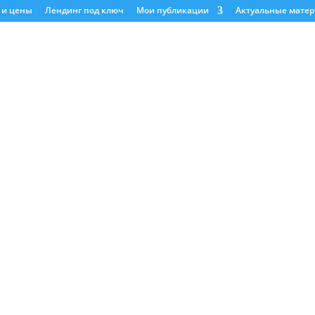
 и цены
Лендинг под ключ
Мои публикации
Актуальные мате
ОПИРАЙТИНГ
 заинтересованы не просто в напо
нтентом, но и в прогрессивных мет
ения, вам нужен SEO копирайтер