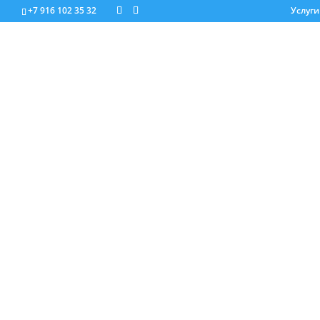
+7 916 102 35 32
Услуги
SEO К
Услуги копирайтера
Если вы
Контент для сайта
сайта ко
Коммерческие тексты
продвиж
Копирайт-сопровождение
SEO копирайтинг
Услуги журналиста
Услуги редактора
Контент-менеджмент
Нестандартные услуги