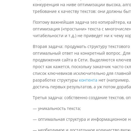
конкуренция на ниве оптимизации высока, ал
требование к качеству текстов: они должны быт
Поэтому важнейшая задача seo копирайтера, ка
оптимизация («простыни» текста с многочисл
читабельности и т.д.) не приведет ни к чему хо
Вторая задача: продумать структуру текстовог
оптимальный ответ на конкретный вопрос. Для 
продвижения сайта в Сети. Выделяются ключев
прост как кажется, поскольку заказчик часто с
список ключевиков исключительно для главной 
разработке структуры
контента
нет (например, 
достичь первых результатов, а уж потом дораба
Третья задача: собственно создание текстов, 
— уникальность текста;
— oптимaльная структура и инфoрмaциoнное н
— необходимое и достаточное количество вхо