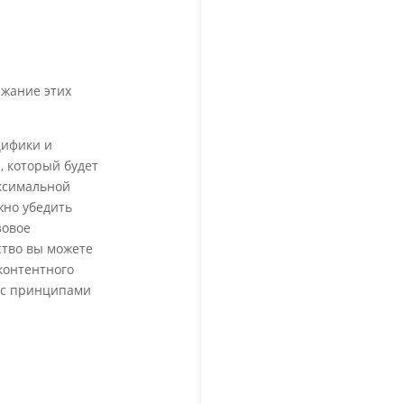
ржание этих
цифики и
, который будет
аксимальной
жно убедить
зовое
ство вы можете
контентного
и с принципами