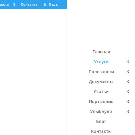
риалы
Контакты
0 шт.
лнении
одах его
Главная
Услуги
Полезности
Документы
Статьи
Портфолио
Улыбнуло
Блог
Контакты