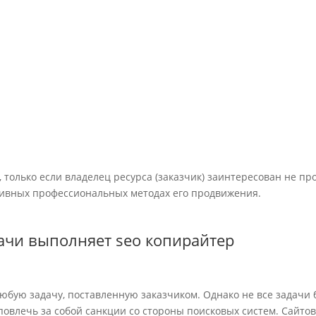
Расширение
Контроль и
тематического
анализ метрик 
содержания
предоставлени
написание новых страниц под
рекомендаций 
поисковые запросы и
работе
доработка существующего
контента
только если владелец ресурса (заказчик) заинтересован не пр
ссивных профессиональных методах его продвижения.
ачи выполняет seo копирайтер
юбую задачу, поставленную заказчиком. Однако не все задачи
овлечь за собой санкции со стороны поисковых систем. Сайтов