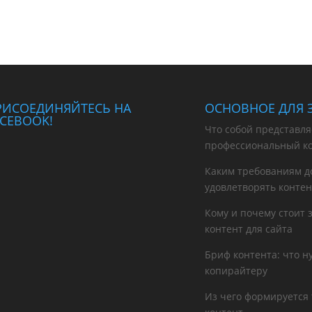
РИСОЕДИНЯЙТЕСЬ НА
ОСНОВНОЕ ДЛЯ 
ACEBOOK!
Что собой представля
профессиональный к
Каким требованиям д
удовлетворять контен
Кому и почему стоит 
контент для сайта
Бриф контента: что 
копирайтеру
Из чего формируется