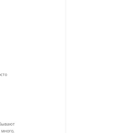
 мониторинг
сайта,
е отчетов и
по дальнейшей
осто
 бывают
 много,