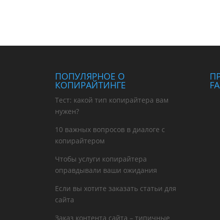
ПОПУЛЯРНОЕ О
П
КОПИРАЙТИНГЕ
F
Тест: какой тип копирайтера вам
нужен?
10 важных вопросов в диалоге с
копирайтером
Чтобы услуги копирайтера
оправдывали ваши ожидания
Если вы хотите заказать статьи для
сайта
Заказ контента сайта – типичные