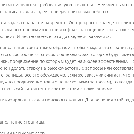
горитмы меняются, требования ужесточаются… Неизменным ост
ь написаны для людей, а не для поисковых роботов.
к и задача врача: не навредить. Он прекрасно знает, что слиш
енными повторениями ключевых фраз, насыщение текста ключе
рошему. И честно донесет это до сведения заказчика.
о наполнения сайта таким образом, чтобы каждая его страница 
этого составляется список ключевых фраз, которые будут имет
ики, продвижение по которым будет наиболее эффективным. Пр
клонен делать ставку на высокочастотные запросы или составля
страницы. Все это обсуждаемо. Если же заказчик считает, что 
нужно продвижение только по нескольким запросам), то всегда
тывать сайт и контент в соответствии с пожеланиями.
оптимизированных для поисковых машин. Для решения этой зада
aпoлнение страницы;
ждений ключевых слов