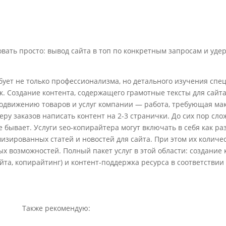
ать просто: вывод сайта в топ по конкретным запросам и уде
бует не только профессионализма, но детального изучения спе
к. Создание контента, содержащего грамотные тексты для сайта
родвижению товаров и услуг компании — работа, требующая м
еру заказов написать контент на 2-3 странички. До сих пор сло
 бывает. Услуги seo-копирайтера могут включать в себя как ра
изированных статей и новостей для сайта. При этом их количе
х возможностей. Полный пакет услуг в этой области: создание 
айта, копирайтинг) и контент-поддержка ресурса в соответстви
Также рекомендую: