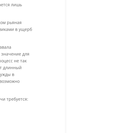
ается лишь
ком рьяная
виками в ущерб
давала
ь значение для
оцесс не так
ет длинный
нужды в
 возможно
чи требуется: