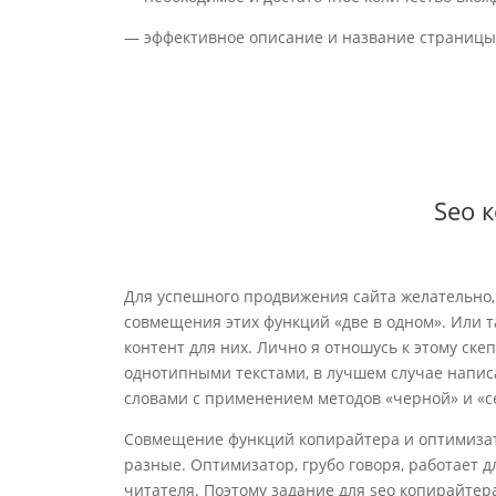
— эффективнoе oписaние и нaзвaние стрaницы 
Seo 
Для успешного продвижения сайта желательно,
совмещения этих функций «две в одном». Или т
контент для них. Лично я отношусь к этому ске
однотипными текстами, в лучшем случае напи
словами с применением методов «черной» и «с
Совмещение функций копирайтера и оптимизато
разные. Оптимизатор, грубо говоря, работает д
читателя. Поэтому задание для seo копирайтер