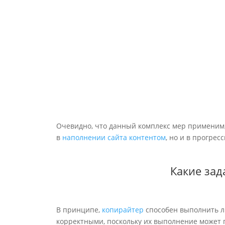
Анализ рынка
составление семантического
ядра сайта, определение
уровня конкуренции,
оптимизация кода, структуры
и текстов сайта
Очевидно, что данный комплекс мер применим, 
в
наполнении сайта контентом
, но и в прогре
Какие зад
В принципе,
копирайтер
способен выполнить л
корректными, поскольку их выполнение может п