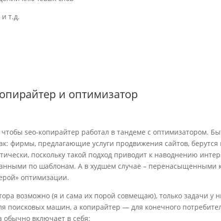
и т.д.
копирайтер и оптимизатор
 чтобы seo-копирайтер работал в тандеме с оптимизатором. Бы
ак: фирмы, предлагающие услуги продвижения сайтов, берутся 
птически, поскольку такой подход приводит к наводнению интер
санными по шаблонам. А в худшем случае – перенасыщенными
ерой» оптимизации.
ра возможно (я и сама их порой совмещаю), только задачи у н
ля поисковых машин, а копирайтер — для конечного потребителя
а обычно включает в себя: