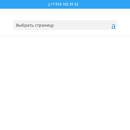
+7 916 102 35 32
Выбрать страницу
Услуги копирайтера
Контент для сайта
Коммерческие тексты
Копирайт-сопровождение
SEO копирайтинг
Услуги журналиста
Услуги редактора
Контент-менеджмент