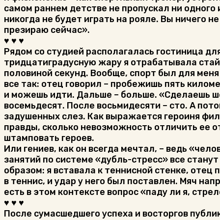
самом раннем детстве не пропускал ни одного 
никогда не будет играть на рояле. Вы ничего не
презираю сейчас».
♥ ♥ ♥
Рядом со студией располагалась гостиница для
тридцатиградусную жару я отрабатывала стайе
половиной секунд. Вообще, спорт был для мен
все так: отец говорил – пробежишь пять киломе
и можешь идти. Дальше – больше. «Сделаешь ш
восемьдесят. После восьмидесяти – сто. А пот
задушенных слез. Как выражается героиня фил
правды, сколько невозможность отличить ее от 
штамповать героев.
Или гениев, как он всегда мечтал, – ведь «чел
занятий по системе «дубль-стресс» все станут
образом: я вставала к теннисной стенке, отец 
в теннис, и удар у него был поставлен. Мяч напр
есть в этом контексте вопрос «паду ли я, стр
♥ ♥ ♥
После сумасшедшего успеха и восторгов публик