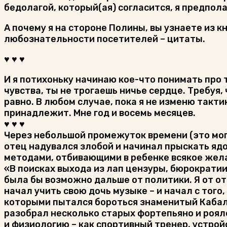
бедолагой, который(ая) согласится, я предпола
А почему я на стороне Полины, вы узнаете из кн
любознательности посетителей – цитаты.
♥ ♥ ♥
И я потихоньку начинаю кое-что понимать про т
чувства, ты не трогаешь ничье сердце. Требуя,
равно. В любом случае, пока я не изменю такти
принадлежит. Мне год и восемь месяцев.
♥ ♥ ♥
Через небольшой промежуток времени (это могл
отец надувался злобой и начинал прыскать ядо
методами, отбивающими в ребенке всякое жела
«В поисках выхода из лап цензуры, бюрократи
была бы возможно дальше от политики. Я от от
начал учить свою дочь музыке – и начал с тог
которыми пытался бороться знаменитый Кабале
разобрал несколько старых фортепьяно и рояле
и физиологию – как спортивный тренер, устройс