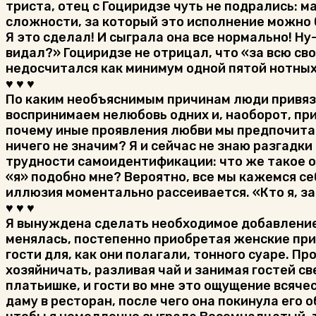
триста, отец с Гоциридзе чуть не подрались:
сложности, за который это исполнение можно был
Я это сделал! И сыграла она все нормально! Ну
видал?» Гоциридзе не отрицал, что «за всю св
недосчитался как минимум одной пятой нотных
♥ ♥ ♥
По каким необъяснимым причинам люди привязыв
воспринимаем нелюбовь одних и, наоборот, при
почему иные проявления любви мы предпочитае
ничего не значим? Я и сейчас не знаю разгадки
трудности самоидентификации: что же такое ощ
«я» подобно мне? Вероятно, все мы кажемся себ
иллюзия моментально рассеивается. «Кто я, за
♥ ♥ ♥
Я вынуждена сделать необходимое добавление, 
менялась, постепенно приобретая женские приз
гости для, как они полагали, тонного суаре. П
хозяйничать, разливая чай и занимая гостей с
платьишке, и гости во мне это ощущение всяч
даму в ресторан, после чего она покинула его 