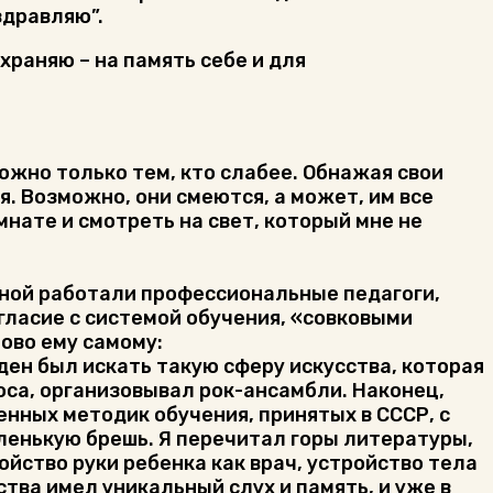
здравляю”.
охраняю – на память себе и для
можно только тем, кто слабее. Обнажая свои
я. Возможно, они смеются, а может, им все
мнате и смотреть на свет, который мне не
 мной работали профессиональные педагоги,
огласие с системой обучения, «совковыми
ово ему самому:
ен был искать такую сферу искусства, которая
оса, организовывал рок-ансамбли. Наконец,
енных методик обучения, принятых в СССР, с
ленькую брешь. Я перечитал горы литературы,
ойство руки ребенка как врач, устройство тела
ства имел уникальный слух и память, и уже в