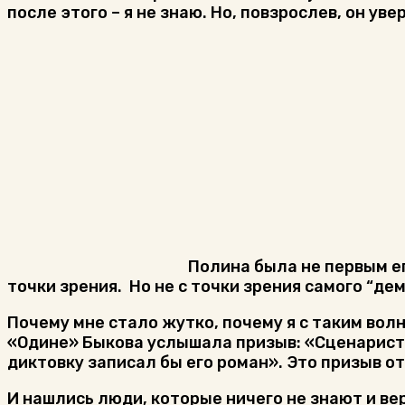
после этого – я не знаю. Но, повзрослев, он у
Полина была не первым ег
точки зрения. Но не с точки зрения самого “дем
Почему мне стало жутко, почему я с таким волн
«Одине» Быкова услышала призыв: «Сценарист О
диктовку записал бы его роман». Это призыв о
И нашлись люди, которые ничего не знают и веря