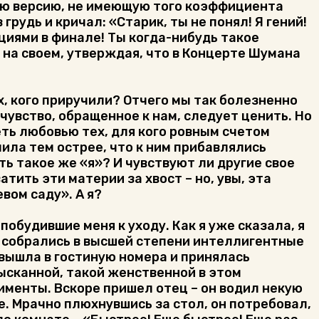
ную версию, не имеющую того коэффициента
грудь и кричал: «Старик, ты не понял! Я гений!
рциями в финале! Ты когда-нибудь такое
 на своем, утверждая, что в Концерте Шумана
, кого приручили? Отчего мы так болезненно
чувство, обращенное к нам, следует ценить. Но
ть любовью тех, для кого ровным счетом
чила тем острее, что к ним прибавлялись
ь такое же «я»? И чувствуют ли другие свое
тить эти материи за хвост – но, увы, эта
вом саду». А я?
обудившие меня к уходу. Как я уже сказала, я
с собрались в высшей степени интеллигентные
я вышла в гостиную номера и принялась
зысканной, такой женственной в этом
именты. Вскоре пришел отец – он водил некую
е. Мрачно плюхнувшись за стол, он потребовал,