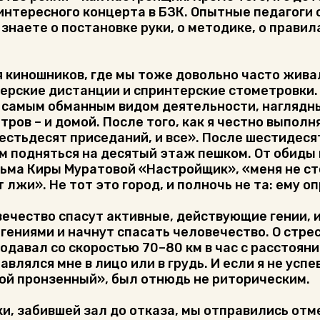
интересного концерта в БЗК. Опытные педагоги 
 знаете о постановке руки, о методике, о правила
 киношников, где мы тоже довольно часто живали
рские дистанции и спринтерские стометровки. 
я самым обманным видом деятельности, наглядн
тров – и домой. После того, как я честно выпол
естьдесят приседаний, и все». После шестидес
ом подняться на десятый этаж пешком. От обиды
ьма Киры Муратовой «Настройщик», «меня не сто
лжи». Не тот это город, и полночь не та: ему о
овечество спасут активные, действующие гении, 
 гениями и начнут спасать человечество. О ст
подавал со скоростью 70–80 км в час с расстоян
авлялся мне в лицо или в грудь. И если я не успев
елой пронзенный», был отнюдь не риторическим.
и, забившей зал до отказа, мы отправились отме