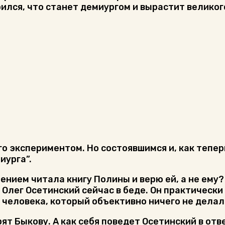
верился, что станет демиургом и вырастит велико
о экспериментом. Но состоявшимся и, как тепе
иурга”.
ением читала книгу Полины и верю ей, а не ему? 
лег Осетинский сейчас в беде. Он практически 
т человека, который объективно ничего не делал
т Быкову. А как себя поведет Осетинский в отве