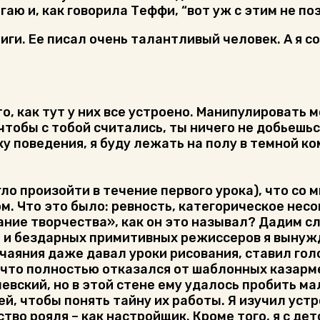
гаю и, как говорила Теффи, “вот уж с этим не по
иги. Ее писал очень талантливый человек. А я с
о, как тут у них все устроено. Манипулировать 
 чтобы с тобой считались, ты ничего не добьешьс
ку поведения, я буду лежать на полу в темной ко
о произойти в течение первого урока), что со
м. Что это было: ревность, категорическое нес
ние творчества», как он это называл? Дадим сл
и и бездарных примитивных режиссеров я вынужд
чаяния даже давал уроки рисования, ставил гол
о, что полностью отказался от шаблонных казарм
вский, но в этой стене ему удалось пробить ма
й, чтобы понять тайну их работы. Я изучил устр
тво рояля – как настройщик. Кроме того, я с дет