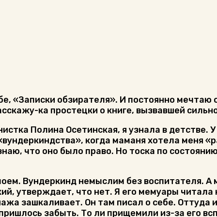
ебе, «Записки обзирателя». И постоянно мечтаю о
расскажу-ка простецки о книге, вызвавшей сильн
истка Полина Осетинская, я узнала в детстве. У 
вундеркиндства», когда маманя хотела меня «р
знаю, что оно было право. Но тоска по состоян
поем. Вундеркинд немыслим без воспитателя. А
й, утверждает, что нет. Я его мемуары читала 
жа зашкаливает. Он там писал о себе. Оттуда и
 пришлось забыть. То ли прищемили из-за его в