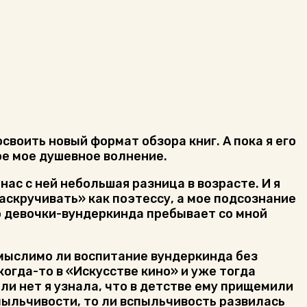
своить новый формат обзора книг. А пока я его
ое мое душевное волнение.
нас с ней небольшая разница в возрасте. И я
аскручивать» как поэтессу, а мое подсознание
ию девочки-вундеркинда пребывает со мной
 мыслимо ли воспитание вундеркинда без
когда-то в «Искусстве кино» и уже тогда
ли нет я узнала, что в детстве ему прищемили
спыльчивости, то ли вспыльчивость развилась