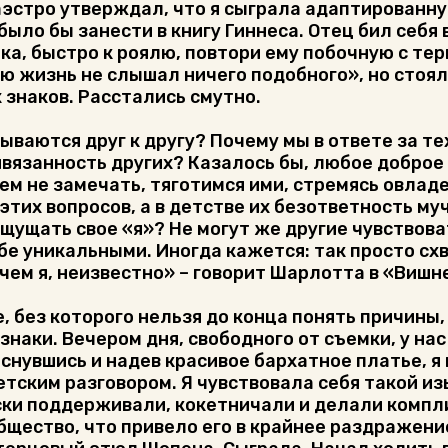
 маэстро утверждал, что я сыграла адаптирован
о бы занести в книгу Гиннеса. Отец бил себя в 
-ка, быстро к роялю, повтори ему побочную с те
ою жизнь не слышал ничего подобного», но стоял
 знаков. Расстались смутно.
аются друг к другу? Почему мы в ответе за тех
вязанность других? Казалось бы, любое доброе 
м не замечать, тяготимся ими, стремясь овладе
 этих вопросов, а в детстве их безответность му
ущать свое «я»? Не могут же другие чувствоват
е уникальными. Иногда кажется: так просто схва
чем я, неизвестно» – говорит Шарлотта в «Вишне
без которого нельзя до конца понять причины, п
наки. Вечером дня, свободного от съемки, у на
роснувшись и надев красивое бархатное платье, 
ветским разговором. Я чувствовала себя такой и
ески поддерживали, кокетничали и делали компл
общество, что привело его в крайнее раздражени