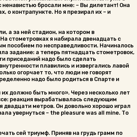
с ненавистью бросали мне: – Вы дилетант! Она
х, о контрапункте. Но я презирал их – и
, а за ней стадион, на котором в
На стометровках я набирала двенадцать с
ым пособием по несправедливости. Начиналось
няла задание: а теперь пятнадцать стометровок,
яти приседаний надо было сделать
 внутренности плавились и извергались лавой
лько огорчает то, что люди не говорят
пределенно надо было родиться в Спарте и
и их должно быть много». Через несколько лет
рессе: реакция вырабатывалась следующим
ия двадцати метров. Он довольно хорошо играл
ала увернуться – the pleasure was all mine. То
чать сей триумф. Приняв на грудь грамм по