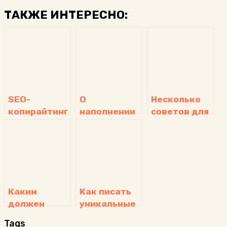
ТАКЖЕ ИНТЕРЕСНО:
SEO-
О
Несколько
копирайтинг
наполнении
советов для
сайта
повышения
статьями
посещаемости
на Вашем
сайте
Каким
Как писать
должен
уникальные
быть сайт,
статьи
Tags