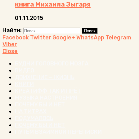
книга Михаила Зыгаря
01.11.2015
Найти:
Facebook
Twitter
Google+
WhatsApp
Telegram
Viber
Close
БУДНИ ГОЛОВНОГО МОЗГА
ВИДЕО
ДВИЖЕНИЕ – ЖИЗНЬ
КНИГИ
КРЕАТИФФ ТАК И ПРЁТ
МУЗЫКА НАСТРОЕНИЯ
ПОЧЕМУ БЫ И НЕТ
НА ТИТРАХ
ПОДУМАЛОСЬ
ПОЧЕМУ БЫ И НЕТ
ПУТЁМ ВЗАИМНОЙ ПЕРЕПИСКИ