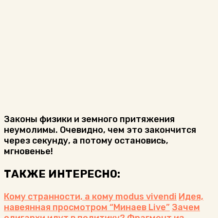
Законы физики и земного притяжения
неумолимы. Очевидно, чем это закончится
через секунду, а потому остановись,
мгновенье!
ТАКЖЕ ИНТЕРЕСНО:
Кому странности, а кому modus vivendi
Идея,
навеянная просмотром “Минаев Live”
Зачем
олигархи идут в политику? Фрагмент из