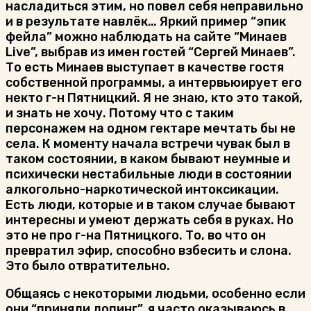
насладиться этим, но повел себя неправильно
и в результате навлёк… Яркий пример “эпик
фейла” можно наблюдать на сайте “Минаев
Live”, выбрав из имен гостей “Сергей Минаев”.
То есть Минаев выступает в качестве гостя
собственной программы, а интервьюирует его
некто г-н Пятницкий. Я не знаю, кто это такой,
и знать не хочу. Потому что с таким
персонажем на одном гектаре мечтать бы не
села. К моменту начала встречи чувак был в
таком состоянии, в каком бывают неумные и
психически нестабильные люди в состоянии
алкогольно-наркотической интоксикации.
Есть люди, которые и в таком случае бывают
интересны и умеют держать себя в руках. Но
это не про г-на Пятницкого. То, во что он
превратил эфир, способно взбесить и слона.
Это было отвратительно.
Общаясь с некоторыми людьми, особенно если
они “приняли допинг”, я часто оказываюсь в