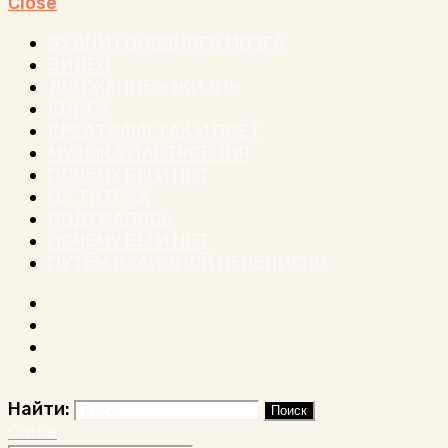
Close
БУДНИ ГОЛОВНОГО МОЗГА
ВИДЕО
ДВИЖЕНИЕ – ЖИЗНЬ
КНИГИ
КРЕАТИФФ ТАК И ПРЁТ
МУЗЫКА НАСТРОЕНИЯ
ПОЧЕМУ БЫ И НЕТ
НА ТИТРАХ
ПОДУМАЛОСЬ
ПОЧЕМУ БЫ И НЕТ
ПУТЁМ ВЗАИМНОЙ ПЕРЕПИСКИ
Найти:
Close