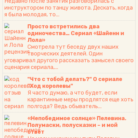
Недавно после занятия разговорилась с
инструктором по танцу живота. Дескать, когда
я была молодая, то...
Просто встретились два
одиночества… Сериал «Шайенн и
Лола»
Смотрела тут беседу двух наших
творческих деятелей. Один
уговаривал другого рассказать замысел своего
сценария сериала,...
"Что с тобой делать?" О сериале
"Ход королевы"
Я часто думаю, а что будет, если
карантинные меры продлятся еще хоть
полгода? Ведь обыватель...
«Непобедимое солнце» Пелевина.
Полумаски, полусказки – и мой
ответ