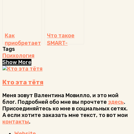
сети!
«Неочевидное-
вероятное»
с Татьяной
Черниговской
Как
Что такое
приобретается
SMART-
Tags
СХУ:
подход к
Психология
наглядная
делу
Show More
картинка
Кто эта тётя
Меня зовут Валентина Мовилло, и это мой
блог. Подробней обо мне вы прочтете
здесь
.
Присоединяйтесь ко мне в социальных сетях.
А если хотите заказать мне текст, то вот мои
контакты
.
Website