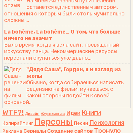
На моем жизненном пути Пелевин
останется единственным автором,
отношения с которым были столь мучительно
сложны....
La bohème, La bohème… О том, что больше
ничего не значит
Было время, когда я вела сайт, посвященный
искусству танца. Некоммерческие ресурсы
перестали окупаться уже давно,...
"Дядя Саша", Гордон, я и взгляд из
жопы
Обычно, когда собираешься написать
рецензию на фильм, мучаешься, с
какой стороны подойти к своей
основной...
WTF?!
Книги
Идеи
Дизайн
Журналистика
Персоны
Психология
Копирайтинг
Песни
Тронуло
Сериалы
Создание сайтов
Реклама