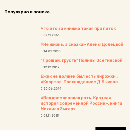
Популярно в поиске
Что это за книжка такая про поток
09.11.2016
«Не жизнь, а сказка» Алены Долецкой
14.02.2018
“Прощай, грусть” Полины Осетинской
12.12.2017
Ёжик не должен был есть пирожки…
«Квартал. Прохождение» Д.Быкова
20.06.2014
«Вся кремлевская рать. Краткая
история современной России», книга
Михаила Зыгаря
01.11.2015
Н