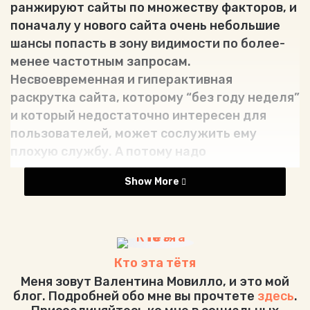
ранжируют сайты по множеству факторов, и
поначалу у нового сайта очень небольшие
шансы попасть в зону видимости по более-
менее частотным запросам.
Несвоевременная и гиперактивная
раскрутка сайта, которому “без году неделя”
и который недостаточно интересен для
пользователей, может сослужить ему
плохую службу. А потому надо
придерживаться трех основных правил.
Show More
1. Насыщенность полезным контентом.
На
контенте вообще не стоит экономить,
только он благоприятно влияет на
поведенческий фактор, который сейчас
Кто эта тётя
является определяющим при ранжировании
Меня зовут Валентина Мовилло, и это мой
сайтов. Материалов на сайте должно быть
блог. Подробней обо мне вы прочтете
здесь
.