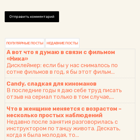
Что нужно
Какими
Главные
помнить о
методами
этапы
раскрутке
лучше всего
создания
сайта
продвигать
сайта
ПОПУЛЯРНЫЕ ПОСТЫ
НЕДАВНИЕ ПОСТЫ
сайт в
А вот что я думаю в связи с фильмом
поисковых
«Ника»
Дисклеймер: если бы у нас снималось по
системах
сотне фильмов в год, я бы этот фильм...
Несколько
Несколько
советов для
слов о
Candy, сладкая для киноманов
В последние годы я даю себе труд писать
повышения
продвижени
отзыв на сериал только в том случае,...
посещаемос
и сайтов
ти на Вашем
Что в женщине меняется с возрастом –
сайте
несколько простых наблюдений
Недавно после занятия разговорилась с
инструктором по танцу живота. Дескать,
когда я была молодая, то...