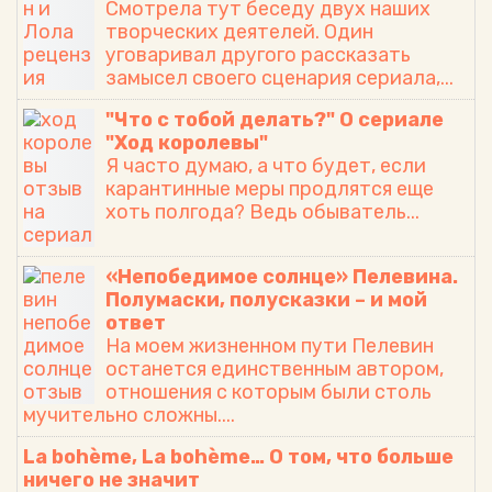
Смотрела тут беседу двух наших
творческих деятелей. Один
ТАКЖЕ ИНТЕРЕСНО:
уговаривал другого рассказать
замысел своего сценария сериала,...
"Что с тобой делать?" О сериале
"Ход королевы"
Я часто думаю, а что будет, если
карантинные меры продлятся еще
хоть полгода? Ведь обыватель...
Вот кто я в
Социальная
На тему
параллельн
реклама:
лекции о
«Непобедимое солнце» Пелевина.
ой
«Читай
радикально
Полумаски, полусказки – и мой
вселенной!
книги — будь
м
ответ
личностью!»
достижении
На моем жизненном пути Пелевин
успеха
останется единственным автором,
отношения с которым были столь
мучительно сложны....
Разожги
Немного о
огонь
причинах и
La bohème, La bohème… О том, что больше
ничего не значит
истинных
основаниях
Tags
Психология