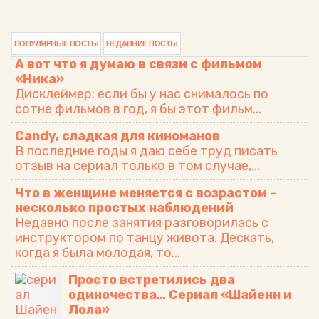
ПОПУЛЯРНЫЕ ПОСТЫ
НЕДАВНИЕ ПОСТЫ
А вот что я думаю в связи с фильмом
«Ника»
Дисклеймер: если бы у нас снималось по
сотне фильмов в год, я бы этот фильм...
Candy, сладкая для киноманов
В последние годы я даю себе труд писать
отзыв на сериал только в том случае,...
Что в женщине меняется с возрастом –
Я лично в последнее время именно так себя и
несколько простых наблюдений
чувствую. А смотрю ли я картинки в
Недавно после занятия разговорилась с
собственной голове, мракобесное
инструктором по танцу живота. Дескать,
телевидение или матч
онлайн, это никого не
когда я была молодая, то...
волнует. Я втыкаю в сущность процессов.
Просто встретились два
Пусть даже никогда и никому не смогу
одиночества… Сериал «Шайенн и
объяснить, что мне случайно открылось.
Лола»