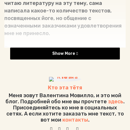
читаю литературу на эту тему, сама
написала какое-то количество текстов,
посвященных йоге, но общение с
означенными заказчиками удовлетворения
мне не принесло.
Однако годы идут, и я понимаю, что какой-то
Show More
отпечаток на меня все это дело наложило.
Есть известная притча из Упанишад. Один
великий мыслитель, изучив все
философские системы и науки, известные в
его время, пришел к мудрецу, постигшему
Кто эта тётя
истину, и сказал: “Господин, я устал от этого
Меня зовут Валентина Мовилло, и это мой
низкого знания, которое можно получить из
блог. Подробней обо мне вы прочтете
здесь
.
Присоединяйтесь ко мне в социальных
книг и через изучение мира явлений. Оно
сетях. А если хотите заказать мне текст, то
больше не удовлетворяет меня, потому что
вот мои
контакты
.
наука не может раскрыть последней истины;
W
F
Y
I