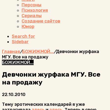
Персоны
Психология
Сериалы
Создание сайтов
Юмор
Search for
Sidebar
Главная
/
БОЖИЖМОЙ...
/
Девчонки журфака
МГУ. Все на продажу
БОЖИЖМОЙ...
Девчонки журфака МГУ. Все
на продажу
22.10.2010
Тему эротических календарей я уже
затрагивала
здесь
и
здесь
. Теперь в свою