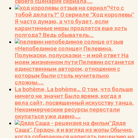
своего сценария сериала,...
"Что с
тобой делать?" О сериале "Ход королевы"
Я часто думаю, а что будет, если
карантинные меры продлятся еще хоть
полгода? Ведь обыватель...
«Непобедимое солнце» Пелевина.
Полумаски, полусказки – и мой ответ
На
моем жизненном пути Пелевин останется
единственным автором, отношения с
которым были столь мучительно
сложны....
La bohème, La bohème… О том, что больше
ничего не значит
Было время, когда я
вела сайт, посвященный искусству танца.
Некоммерческие ресурсы перестали
окупаться уже давно,...
"Дядя
Саша", Гордон, я и взгляд из жопы
Обычно,
когда собираешься написать рецензию на