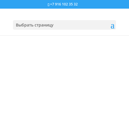
+7 916 102 35 32
Выбрать страницу
Пожелания самой себе. Как приблизить
их исполнение?