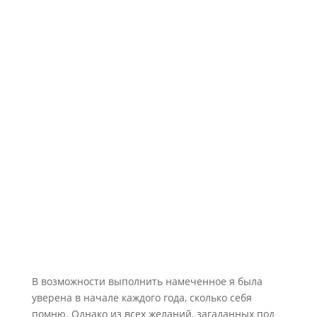
Помнится, я с детства относилась к тем людям,
которые любят начинать «с чистого листа».
Поэтому заводила новенькие тетради в свежих
обложках каждую четверть, надеясь, что в них,
таких свежих и аккуратных, не появятся двойки. В
юности обещала себе соблюдать распорядок дня и
делать зарядку, начиная с понедельника. В зрелом
возрасте сохраняю уверенность в том, что с
Нового года возьмусь за ум и выполню всё, что
хочу выполнить с прошлого века.
В возможности выполнить намеченное я была
уверена в начале каждого года, сколько себя
помню. Однако из всех желаний, загаданных под