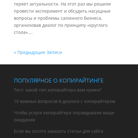
теряет актуальности. На этот раз мы решили
провести эксперимент и обсудить насущные
вопросы и проблемы салонного бизнеса,
организовав диалог по принципу «круглого
стола»....
« Предыдущие Записи
ПОПУЛЯРНОЕ О КОПИРАЙТИНГЕ
Тест: какой тип копирайтера вам нужен?
10 важных вопросов в диалоге с копирайтером
Чтобы услуги копирайтера оправдывали ваши
ожидания
Если вы хотите заказать статьи для сайта